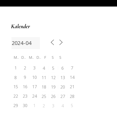
Kalender
M
D
M
D
F
S
S
1
2
3
7
4
5
6
9
10
14
8
11
12
13
15
16
17
21
18
19
20
22
23
24
25
26
27
28
29
30
1
5
2
3
4