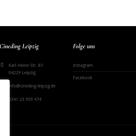
Cineding Leipzig
Folge uns
Karl-Heine-Str. 83
Instagram
04229 Leipzig
Facebook
info@cineding-leipzig.de
0341 23 959 474