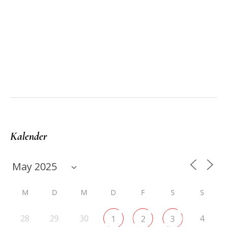
Kalender
M
D
M
D
F
S
S
28
29
30
4
1
2
3