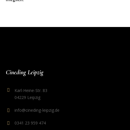
Cineding Leipzig
Karl-Heine-Str. 83
04229 Leipzig
info@cineding-leipzig.de
0341 23 959 474