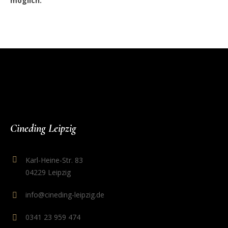
möglich.
Cineding Leipzig
Karl-Heine-Str. 83
04229 Leipzig
info@cineding-leipzig.de
0341 23 959 474