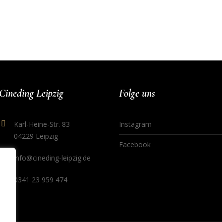
Cineding Leipzig
Folge uns
Karl-Heine-Str. 83
Instagram
04229 Leipzig
Facebook
info@cineding-leipzig.de
0341 23 959 474