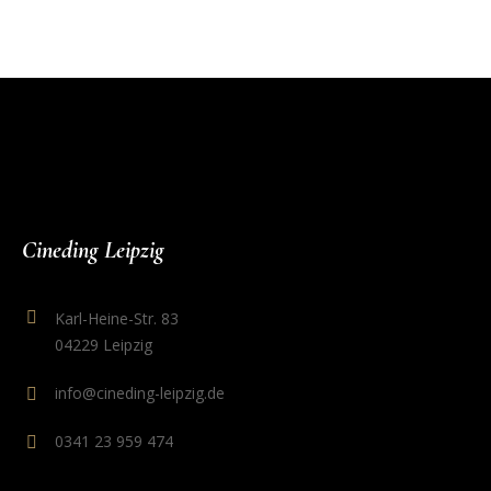
Cineding Leipzig
Karl-Heine-Str. 83
04229 Leipzig
info@cineding-leipzig.de
0341 23 959 474