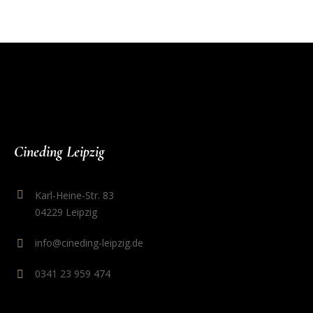
Cineding Leipzig
Karl-Heine-Str. 83
04229 Leipzig
info@cineding-leipzig.de
0341 23 959 474