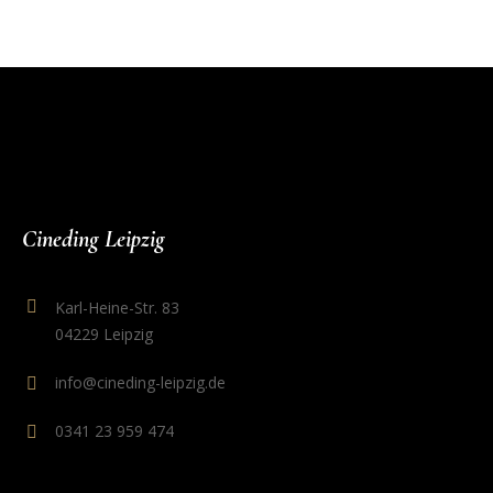
Cineding Leipzig
Karl-Heine-Str. 83
04229 Leipzig
info@cineding-leipzig.de
0341 23 959 474