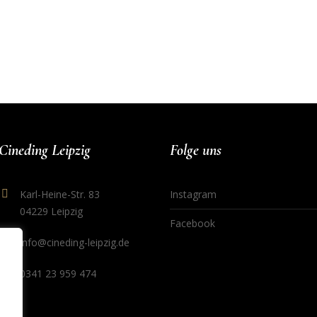
Cineding Leipzig
Folge uns
Karl-Heine-Str. 83
Instagram
04229 Leipzig
Facebook
info@cineding-leipzig.de
0341 23 959 474