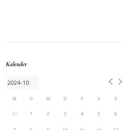
Kalender
M
D
M
D
F
S
S
30
1
2
6
3
4
5