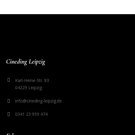
Cineding Leipzig
Karl-Heine-Str. 83
04229 Leipzig
info@cineding-leipzig.de
0341 23 959 474