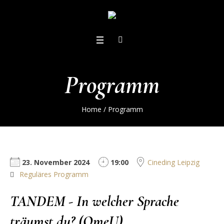
Programm
Home
/
Programm
23. November 2024
19:00
Cineding Leipzig
Reguläres Programm
TANDEM - In welcher Sprache
träumst du? (OmeU)