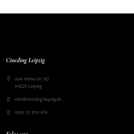
Cineding Leipzig
Karl-Heine-Str. 83
04229 Leipzig
info@cineding-leipzig.de
0341 23 959 474