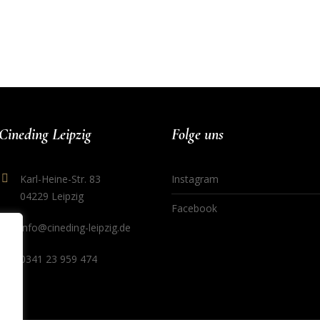
Cineding Leipzig
Folge uns
Karl-Heine-Str. 83
Instagram
04229 Leipzig
Facebook
info@cineding-leipzig.de
0341 23 959 474