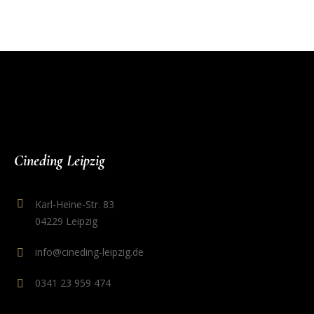
Cineding Leipzig
Karl-Heine-Str. 83
04229 Leipzig
info@cineding-leipzig.de
0341 23 959 474