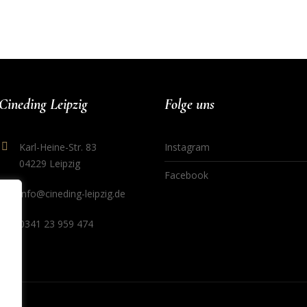
Cineding Leipzig
Folge uns
Karl-Heine-Str. 83
Instagram
04229 Leipzig
Facebook
info@cineding-leipzig.de
0341 23 959 474