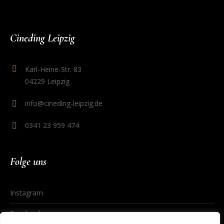
Cineding Leipzig
Karl-Heine-Str. 83
04229 Leipzig
info@cineding-leipzig.de
0341 23 959 474
Folge uns
Instagram
Facebook