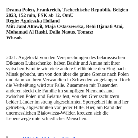
Drama Polen, Frankreich, Tschechische Republik, Belgien
2023, 152 min, FSK ab 12, OmU
Regie: Agnieszka Holland
Mit: Jalal Altawil, Maja Ostaszewska, Behi Djanati Atai,
Mohamad Al Rashi, Dalia Naous, Tomasz
Włosok
2021. Angelockt von den Versprechungen des belarussischen
Diktators Lukaschenko, haben Bashir und Amina mit ihrer
syrischen Familie wie viele andere Geflüchtete den Flug nach
Minsk gebucht, um von dort über die grüne Grenze nach Polen
und dann zu ihren Verwandten in Schweden zu gelangen. Doch
die Verheißung wird zur Falle. Zusammen mit Tausenden
anderen steckt die Familie im sumpfigen Niemandsland
zwischen Polen und Belarus fest, von den Grenzschützern
beider Länder im streng abgeschirmten Sperrgebiet hin und her
getrieben, abgeschnitten von jeder Hilfe. Hier, am Rand der
unermesslichen Białowieża-Wälder, kreuzen sich die
Lebenswege unterschiedlicher Menschen.