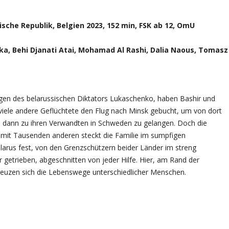
sche Republik, Belgien 2023, 152 min, FSK ab 12, OmU
ska, Behi Djanati Atai, Mohamad Al Rashi, Dalia Naous, Tomasz
gen des belarussischen Diktators Lukaschenko, haben Bashir und
 viele andere Geflüchtete den Flug nach Minsk gebucht, um von dort
d dann zu ihren Verwandten in Schweden zu gelangen. Doch die
 mit Tausenden anderen steckt die Familie im sumpfigen
arus fest, von den Grenzschützern beider Länder im streng
 getrieben, abgeschnitten von jeder Hilfe. Hier, am Rand der
reuzen sich die Lebenswege unterschiedlicher Menschen.