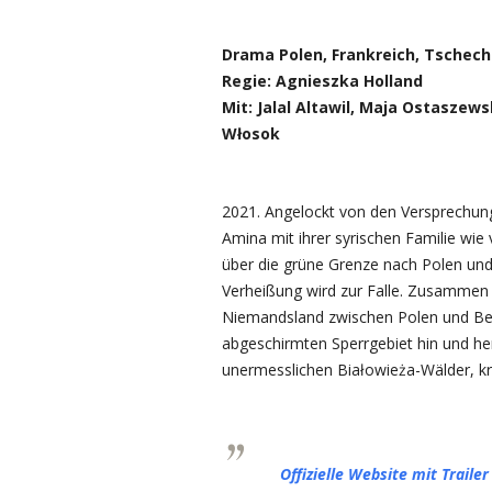
Drama Polen, Frankreich, Tschechi
Regie: Agnieszka Holland
Mit: Jalal Altawil, Maja Ostaszew
Włosok
2021. Angelockt von den Versprechun
Amina mit ihrer syrischen Familie wie
über die grüne Grenze nach Polen un
Verheißung wird zur Falle. Zusammen
Niemandsland zwischen Polen und Bel
abgeschirmten Sperrgebiet hin und her
unermesslichen Białowieża-Wälder, k
Offizielle Website mit Trailer