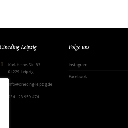
Cineding Leipzig
Folge uns
Karl-Heine-Str. 83
Instagram
04229 Leipzig
Facebook
info@cineding-leipzig.de
0341 23 959 474