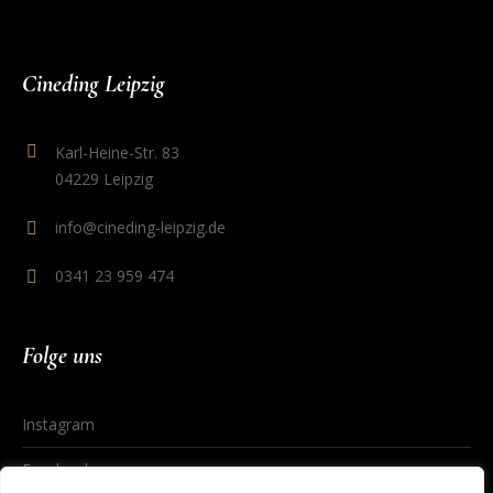
Cineding Leipzig
Karl-Heine-Str. 83
04229 Leipzig
info@cineding-leipzig.de
0341 23 959 474
Folge uns
Instagram
Facebook