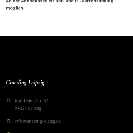
An der Abendkasse ist Bar- und EC-Kartenzahlung
möglich.
Cineding Leipzig
Karl-Heine-Str. 83
04229 Leipzig
info@cineding-leipzig.de