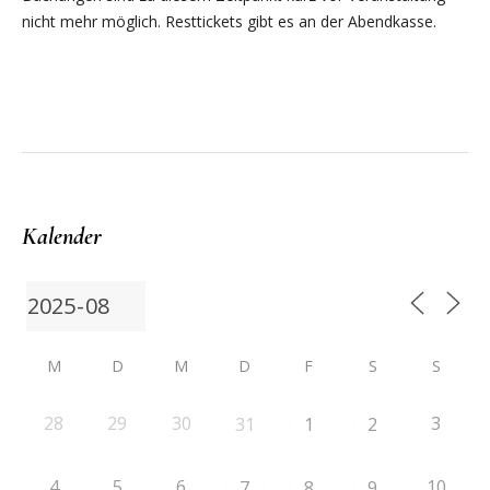
nicht mehr möglich. Resttickets gibt es an der Abendkasse.
Kalender
M
D
M
D
F
S
S
28
29
30
3
31
1
2
4
5
6
10
7
8
9