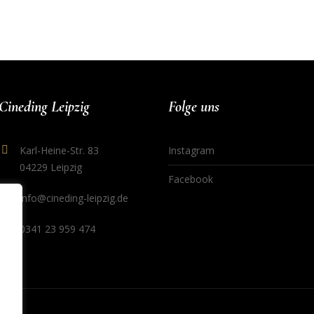
Cineding Leipzig
Folge uns
Karl-Heine-Str. 83
Instagram
04229 Leipzig
Facebook
info@cineding-leipzig.de
0341 23 959 474