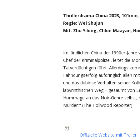
Thrillerdrama China 2023, 101min
Regie: Wei Shujun
Mit: Zhu Yilong, Chloe Maayan, Hou
Im ländlichen China der 1990er-Jahre
Chef der Kriminalpolizei, leitet die M
Tatverdächtigen führt. Allerdings ko
Fahndungserfolg aufdringlich allen mitt
und das dubiose Verhalten seiner Kolle
labyrinthischen Weg – gesäumt von Le
Hommage an das Noir-Genre selbst, mi
Murder‘.“ (The Hollwood Reporter)
Offizielle Website mit Trailer