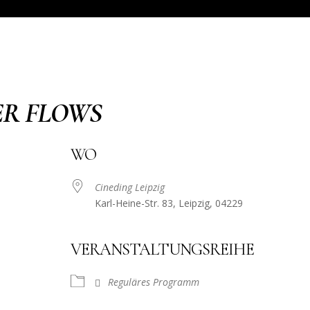
ER FLOWS
WO
Cineding Leipzig
Karl-Heine-Str. 83, Leipzig, 04229
VERANSTALTUNGSREIHE
Reguläres Programm