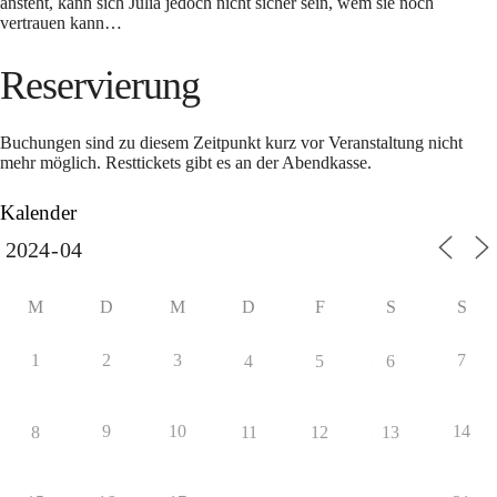
ansteht, kann sich Julia jedoch nicht sicher sein, wem sie noch
vertrauen kann…
Reservierung
Buchungen sind zu diesem Zeitpunkt kurz vor Veranstaltung nicht
mehr möglich. Resttickets gibt es an der Abendkasse.
Kalender
M
D
M
D
F
S
S
1
2
3
7
4
5
6
9
10
14
8
11
12
13