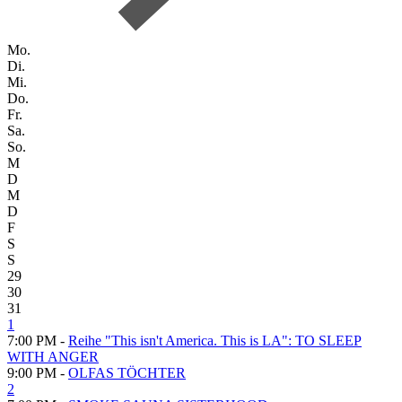
Mo.
Di.
Mi.
Do.
Fr.
Sa.
So.
M
D
M
D
F
S
S
29
30
31
1
7:00 PM -
Reihe "This isn't America. This is LA": TO SLEEP
WITH ANGER
9:00 PM -
OLFAS TÖCHTER
2