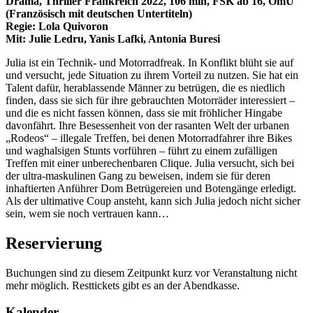
Drama, Thriller Frankreich 2022, 106 min, FSK ab 16, OmU
(Französisch mit deutschen Untertiteln)
Regie: Lola Quivoron
Mit: Julie Ledru, Yanis Lafki, Antonia Buresi
Julia ist ein Technik- und Motorradfreak. In Konflikt blüht sie auf
und versucht, jede Situation zu ihrem Vorteil zu nutzen. Sie hat ein
Talent dafür, herablassende Männer zu betrügen, die es niedlich
finden, dass sie sich für ihre gebrauchten Motorräder interessiert –
und die es nicht fassen können, dass sie mit fröhlicher Hingabe
davonfährt. Ihre Besessenheit von der rasanten Welt der urbanen
„Rodeos“ – illegale Treffen, bei denen Motorradfahrer ihre Bikes
und waghalsigen Stunts vorführen – führt zu einem zufälligen
Treffen mit einer unberechenbaren Clique. Julia versucht, sich bei
der ultra-maskulinen Gang zu beweisen, indem sie für deren
inhaftierten Anführer Dom Betrügereien und Botengänge erledigt.
Als der ultimative Coup ansteht, kann sich Julia jedoch nicht sicher
sein, wem sie noch vertrauen kann…
Reservierung
Buchungen sind zu diesem Zeitpunkt kurz vor Veranstaltung nicht
mehr möglich. Resttickets gibt es an der Abendkasse.
Kalender