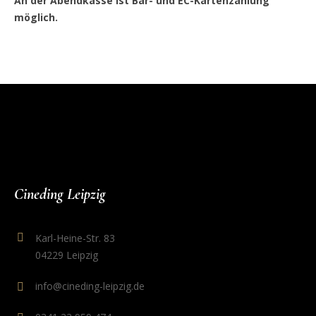
An der Abendkasse ist Bar- und EC-Kartenzahlung
möglich.
Cineding Leipzig
Karl-Heine-Str. 83
04229 Leipzig
info@cineding-leipzig.de