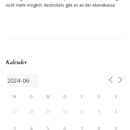
nicht mehr möglich. Resttickets gibt es an der Abendkasse.
Kalender
M
D
M
D
F
S
S
27
28
29
2
30
31
1
3
4
5
9
6
7
8