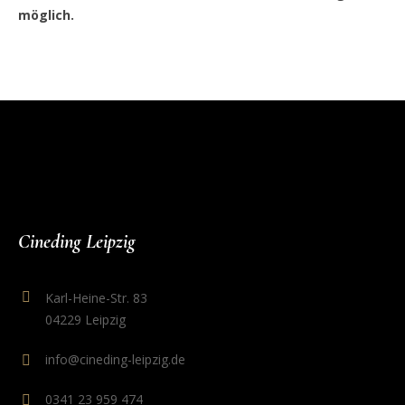
möglich.
Cineding Leipzig
Karl-Heine-Str. 83
04229 Leipzig
info@cineding-leipzig.de
0341 23 959 474