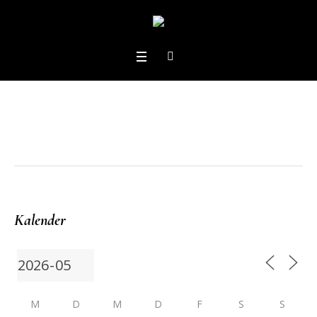
Kalender
M
D
M
D
F
S
S