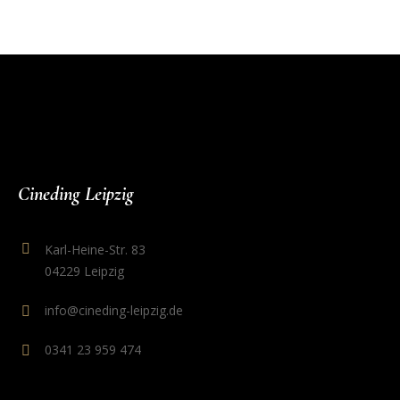
Cineding Leipzig
Karl-Heine-Str. 83
04229 Leipzig
info@cineding-leipzig.de
0341 23 959 474