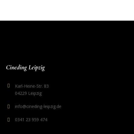
Cineding Leipzig
Karl-Heine-Str. 83
04229 Leipzig
info@cineding-leipzig.de
0341 23 959 474