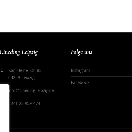
Cineding Leipzig
Folge uns
Karl-Heine-Str. 83
Instagram
04229 Leipzig
Facebook
info@cineding-leipzig.de
0341 23 959 474