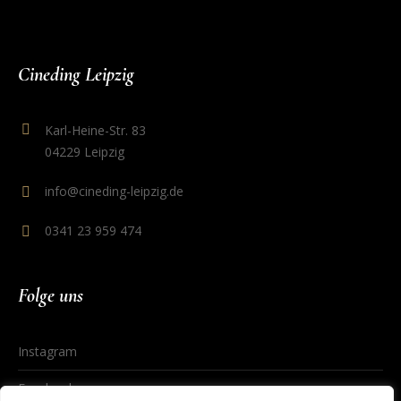
Cineding Leipzig
Karl-Heine-Str. 83
04229 Leipzig
info@cineding-leipzig.de
0341 23 959 474
Folge uns
Instagram
Facebook