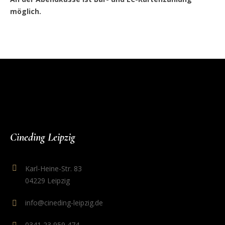
möglich.
Cineding Leipzig
Karl-Heine-Str. 83
04229 Leipzig
info@cineding-leipzig.de
0341 23 959 474