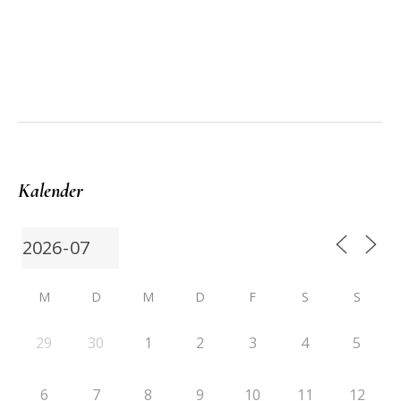
Kalender
M
D
M
D
F
S
S
29
30
1
2
3
4
5
6
7
8
9
10
11
12