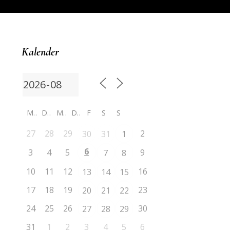
Kalender
M
D
M
D
F
S
S
27
28
29
2
30
31
1
6
3
4
5
9
7
8
10
11
12
16
13
14
15
17
18
19
23
20
21
22
24
25
26
30
27
28
29
31
1
2
3
4
5
6