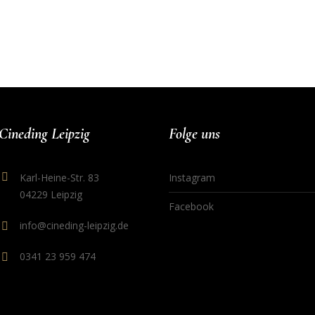
Cineding Leipzig
Folge uns
Karl-Heine-Str. 83
Instagram
04229 Leipzig
Facebook
info@cineding-leipzig.de
0341 23 959 474