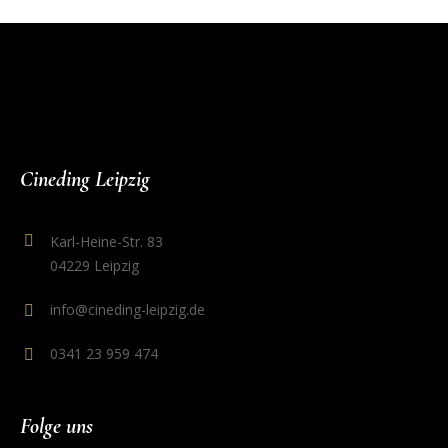
Cineding Leipzig
Karl-Heine-Str. 83
04229 Leipzig
info@cineding-leipzig.de
0341 23 959 474
Folge uns