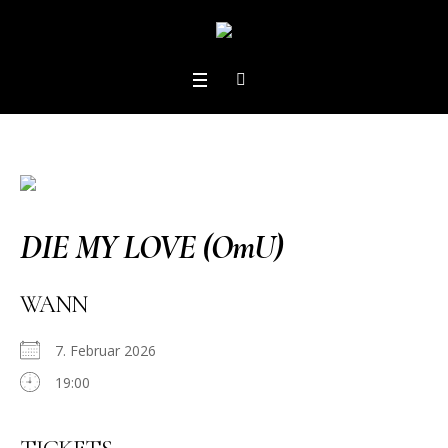
DIE MY LOVE (OmU)
WANN
7. Februar 2026
19:00