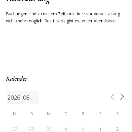
Buchungen sind zu diesem Zeitpunkt kurz vor Veranstaltung
nicht mehr möglich. Resttickets gibt es an der Abendkasse.
Kalender
M
D
M
D
F
S
S
27
28
29
2
30
31
1