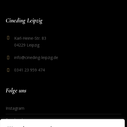
Cineding Leipzig
Karl-Heine-Str. 83
04229 Leipzig
info@cineding-leipzig.de
0341 23 959 474
Folge uns
Instagram
Facebook