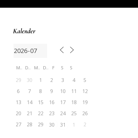
Kalender
M
D
M
D
F
S
S
29
30
1
2
3
4
5
6
7
8
9
10
11
12
13
14
15
16
17
18
19
20
21
22
23
24
25
26
27
28
29
2
30
31
1