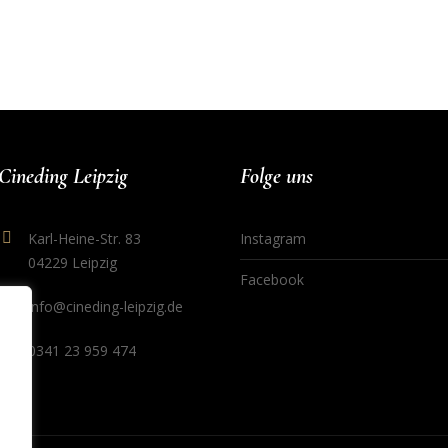
Cineding Leipzig
Folge uns
Karl-Heine-Str. 83
Instagram
04229 Leipzig
Facebook
info@cineding-leipzig.de
0341 23 959 474