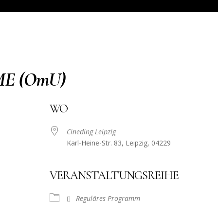
ME (OmU)
WO
Cineding Leipzig
Karl-Heine-Str. 83, Leipzig, 04229
VERANSTALTUNGSREIHE
Reguläres Programm