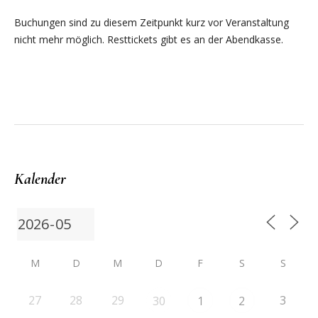
Buchungen sind zu diesem Zeitpunkt kurz vor Veranstaltung
nicht mehr möglich. Resttickets gibt es an der Abendkasse.
Kalender
M
D
M
D
F
S
S
27
28
29
3
30
1
2