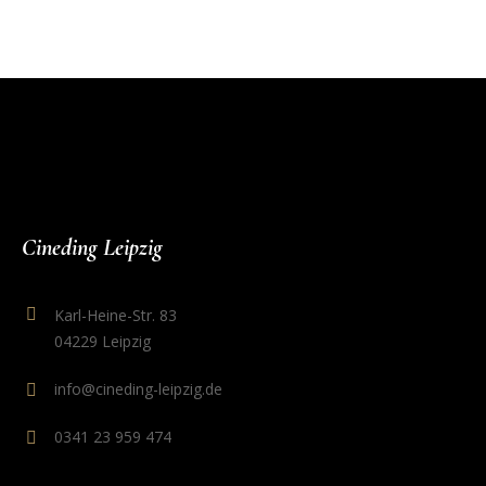
Cineding Leipzig
Karl-Heine-Str. 83
04229 Leipzig
info@cineding-leipzig.de
0341 23 959 474