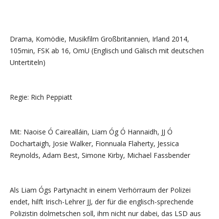
Drama, Komödie, Musikfilm Großbritannien, Irland 2014,
105min, FSK ab 16, OmU (Englisch und Gälisch mit deutschen
Untertiteln)
Regie: Rich Peppiatt
Mit: Naoise Ó Cairealláin, Liam Óg Ó Hannaidh, JJ Ó
Dochartaigh, Josie Walker, Fionnuala Flaherty, Jessica
Reynolds, Adam Best, Simone Kirby, Michael Fassbender
Als Liam Ógs Partynacht in einem Verhörraum der Polizei
endet, hilft Irisch-Lehrer JJ, der für die englisch-sprechende
Polizistin dolmetschen soll, ihm nicht nur dabei, das LSD aus