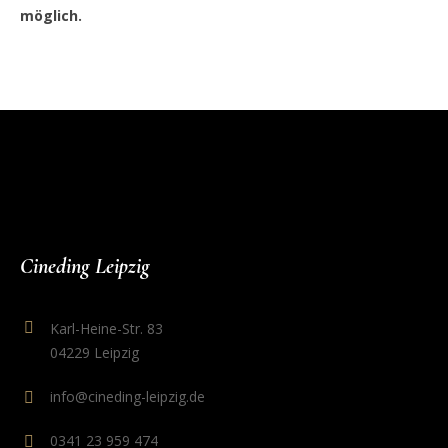
möglich.
Cineding Leipzig
Karl-Heine-Str. 83
04229 Leipzig
info@cineding-leipzig.de
0341 23 959 474