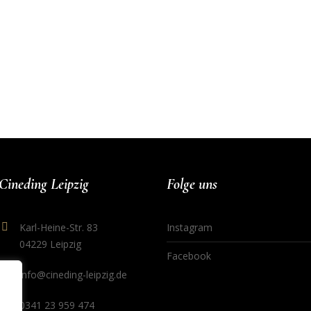
Cineding Leipzig
Folge uns
Karl-Heine-Str. 83
Instagram
04229 Leipzig
Facebook
info@cineding-leipzig.de
0341 23 959 474