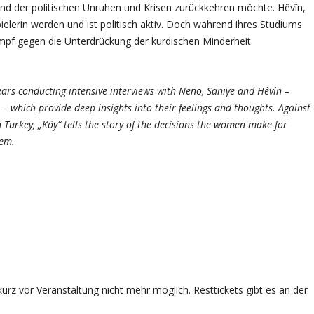
and der politischen Unruhen und Krisen zurückkehren möchte. Hêvîn,
pielerin werden und ist politisch aktiv. Doch während ihres Studiums
Kampf gegen die Unterdrückung der kurdischen Minderheit.
ars conducting intensive interviews with Neno, Saniye and Hêvîn –
 which provide deep insights into their feelings and thoughts. Against
n Turkey, „Köy“ tells the story of the decisions the women make for
hem.
rz vor Veranstaltung nicht mehr möglich. Resttickets gibt es an der