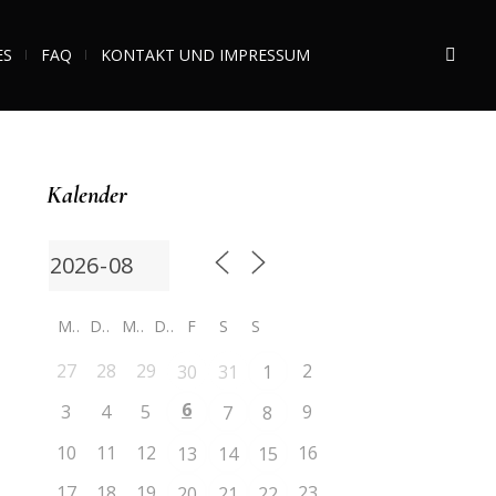
ES
FAQ
KONTAKT UND IMPRESSUM
Kalender
M
D
M
D
F
S
S
27
28
29
2
30
31
1
6
3
4
5
9
7
8
10
11
12
16
13
14
15
17
18
19
23
20
21
22