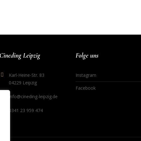
Cineding Leipzig
Folge uns
Karl-Heine-Str. 83
Instagram
04229 Leipzig
Facebook
info@cineding-leipzig.de
0341 23 959 474