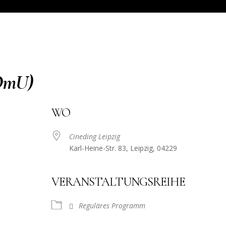
OmU)
WO
Cineding Leipzig
Karl-Heine-Str. 83, Leipzig, 04229
VERANSTALTUNGSREIHE
Reguläres Programm