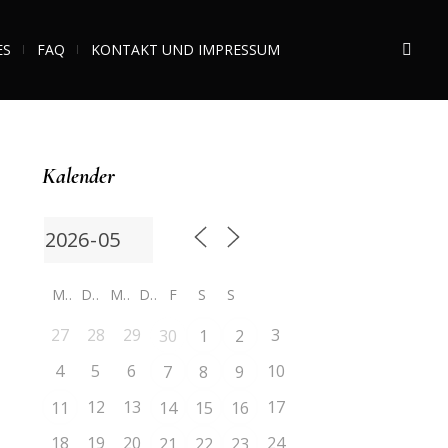
ES
FAQ
KONTAKT UND IMPRESSUM
Kalender
M
D
M
D
F
S
S
27
28
29
3
30
1
2
4
5
6
10
7
8
9
12
13
17
11
14
15
16
18
19
20
24
21
22
23