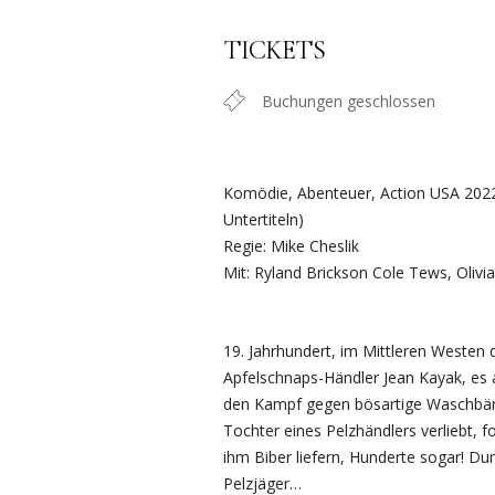
TICKETS
Buchungen geschlossen
Komödie, Abenteuer, Action USA 2022
Untertiteln)
Regie: Mike Cheslik
Mit: Ryland Brickson Cole Tews, Oliv
19. Jahrhundert, im Mittleren Westen d
Apfelschnaps-Händler Jean Kayak, es a
den Kampf gegen bösartige Waschbären
Tochter eines Pelzhändlers verliebt, f
ihm Biber liefern, Hunderte sogar! Du
Pelzjäger…