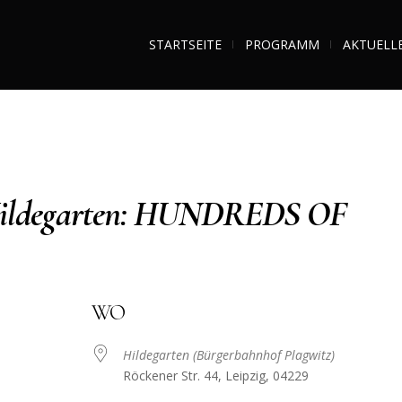
STARTSEITE
PROGRAMM
AKTUELL
Hildegarten: HUNDREDS OF
WO
Hildegarten (Bürgerbahnhof Plagwitz)
Röckener Str. 44, Leipzig, 04229