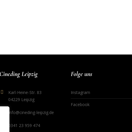
Cineding Leipzig
Folge uns
Karl-Heine-Str. 83
Instagram
04229 Leipzig
Facebook
info@cineding-leipzig.de
0341 23 959 474