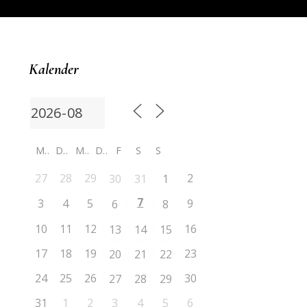
Kalender
M
D
M
D
F
S
S
27
28
29
2
30
31
1
7
3
4
5
9
6
8
10
11
12
16
13
14
15
17
18
19
23
20
21
22
24
25
26
30
27
28
29
31
1
2
3
4
5
6