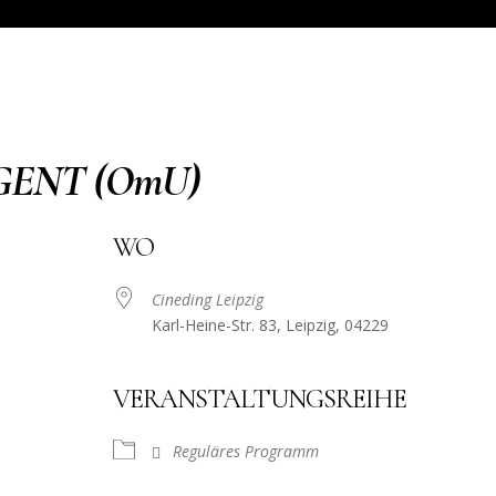
GENT (OmU)
WO
Cineding Leipzig
Karl-Heine-Str. 83, Leipzig, 04229
VERANSTALTUNGSREIHE
Reguläres Programm