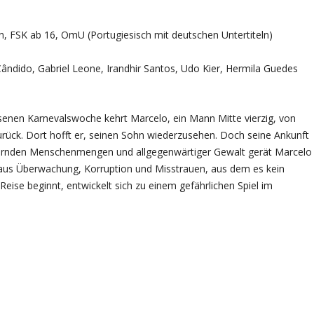
in, FSK ab 16, OmU (Portugiesisch mit deutschen Untertiteln)
ndido, Gabriel Leone, Irandhir Santos, Udo Kier, Hermila Guedes
senen Karnevalswoche kehrt Marcelo, ein Mann Mitte vierzig, von
urück. Dort hofft er, seinen Sohn wiederzusehen. Doch seine Ankunft
eiernden Menschenmengen und allgegenwärtiger Gewalt gerät Marcelo
 aus Überwachung, Korruption und Misstrauen, aus dem es kein
eise beginnt, entwickelt sich zu einem gefährlichen Spiel im