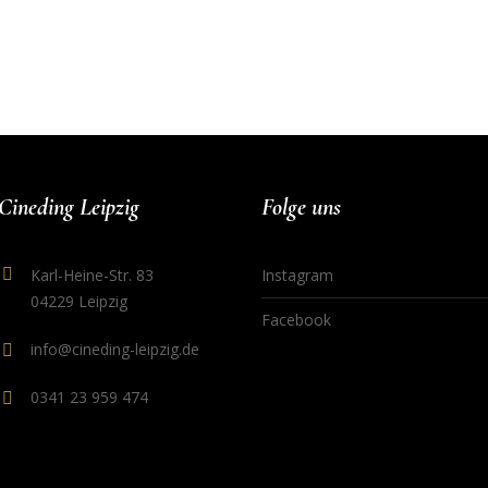
Cineding Leipzig
Folge uns
Karl-Heine-Str. 83
Instagram
04229 Leipzig
Facebook
info@cineding-leipzig.de
0341 23 959 474