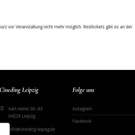
rz vor Veranstaltung nicht mehr möglich. Resttickets gibt es an der
Cineding Leipzig
Folge uns
Karl-Heine-Str. 83
Instagram
04229 Leipzig
Facebook
info@cineding-leipzig.de