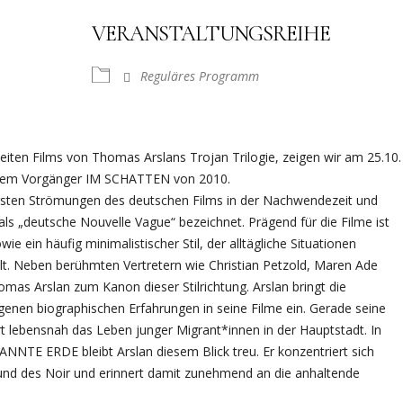
VERANSTALTUNGSREIHE
Reguläres Programm
weiten Films von Thomas Arslans Trojan Trilogie, zeigen wir am 25.10.
m Vorgänger IM SCHATTEN von 2010.
htigsten Strömungen des deutschen Films in der Nachwendezeit und
ls „deutsche Nouvelle Vague“ bezeichnet. Prägend für die Filme ist
e ein häufig minimalistischer Stil, der alltägliche Situationen
lt. Neben berühmten Vertretern wie Christian Petzold, Maren Ade
as Arslan zum Kanon dieser Stilrichtung. Arslan bringt die
genen biographischen Erfahrungen in seine Filme ein. Gerade seine
ert lebensnah das Leben junger Migrant*innen in der Hauptstadt. In
TE ERDE bleibt Arslan diesem Blick treu. Er konzentriert sich
und des Noir und erinnert damit zunehmend an die anhaltende