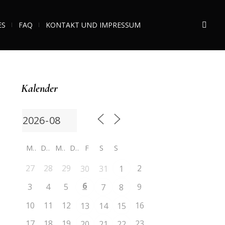
ES
FAQ
KONTAKT UND IMPRESSUM
Kalender
M
D
M
D
F
S
S
27
28
29
2
30
31
1
6
3
4
5
9
7
8
10
11
12
16
13
14
15
17
18
19
23
20
21
22