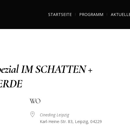
STARTSEITE
PROGRAMM
AKTUELL
pezial IM SCHATTEN +
ERDE
WO
Cineding Leipzig
Karl-Heine-Str. 83, Leipzig, 04229