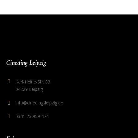
Cineding Leipzig
Karl-Heine-Str. 83
04229 Leipzig
info@cineding-leipzig.de
0341 23 959 474