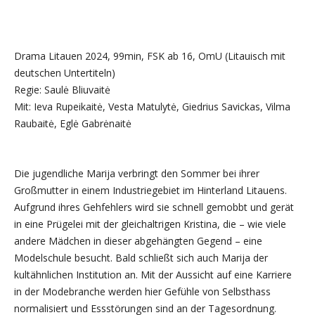
Drama Litauen 2024, 99min, FSK ab 16, OmU (Litauisch mit
deutschen Untertiteln)
Regie: Saulė Bliuvaitė
Mit: Ieva Rupeikaitė, Vesta Matulytė, Giedrius Savickas, Vilma
Raubaitė, Eglė Gabrėnaitė
Die jugendliche Marija verbringt den Sommer bei ihrer
Großmutter in einem Industriegebiet im Hinterland Litauens.
Aufgrund ihres Gehfehlers wird sie schnell gemobbt und gerät
in eine Prügelei mit der gleichaltrigen Kristina, die – wie viele
andere Mädchen in dieser abgehängten Gegend – eine
Modelschule besucht. Bald schließt sich auch Marija der
kultähnlichen Institution an. Mit der Aussicht auf eine Karriere
in der Modebranche werden hier Gefühle von Selbsthass
normalisiert und Essstörungen sind an der Tagesordnung.