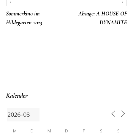
Sommerkino im
Absage: A HOUSE OF
Hildegarten 2025
DYNAMITE
More posts
Kalender
M
D
M
D
F
S
S