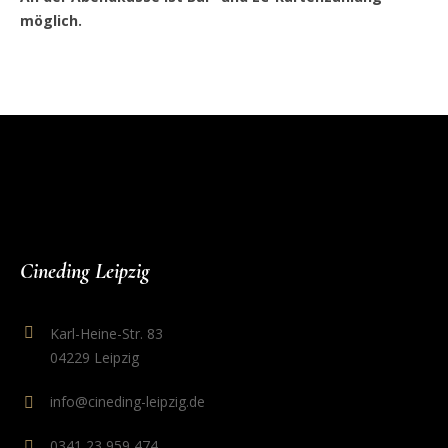
möglich.
Cineding Leipzig
Karl-Heine-Str. 83
04229 Leipzig
info@cineding-leipzig.de
0341 23 959 474