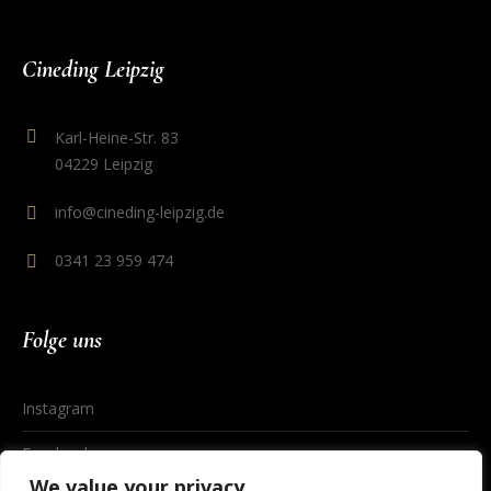
Cineding Leipzig
Karl-Heine-Str. 83
04229 Leipzig
info@cineding-leipzig.de
0341 23 959 474
Folge uns
Instagram
Facebook
We value your privacy