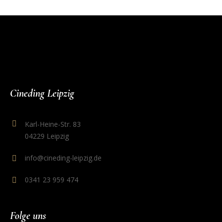
Cineding Leipzig
Karl-Heine-Str. 83
04229 Leipzig
info@cineding-leipzig.de
0341 23 959 474
Folge uns